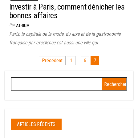
Investir à Paris, comment dénicher les
bonnes affaires
Par
ATRIUM
Paris, la capitale de la mode, du luxe et de la gastronomie
française par excellence est aussi une ville qui…
Pagination
Précédent
1
…
6
7
des
publications
Rechercher :
ARTICLES RÉCENTS