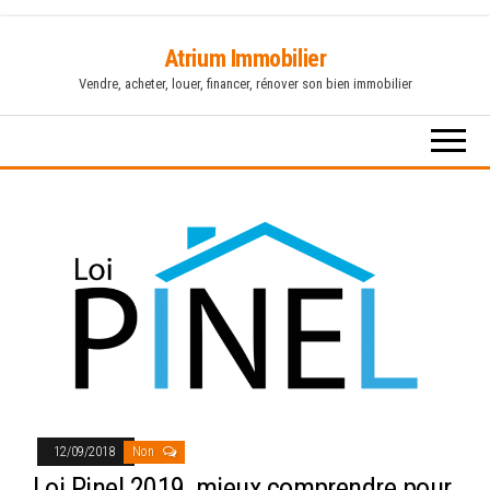
Skip
Atrium Immobilier
to
Vendre, acheter, louer, financer, rénover son bien immobilier
the
content
12/09/2018
Non
Loi Pinel 2019, mieux comprendre pour