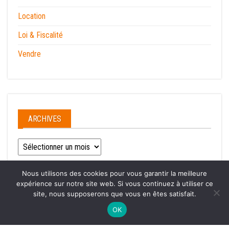
Location
Loi & Fiscalité
Vendre
ARCHIVES
Archives
Nous utilisons des cookies pour vous garantir la meilleure
expérience sur notre site web. Si vous continuez à utiliser ce
site, nous supposerons que vous en êtes satisfait.
Fièrement propulsé par
WordPress
|
Thème :
Envo Magazine
OK