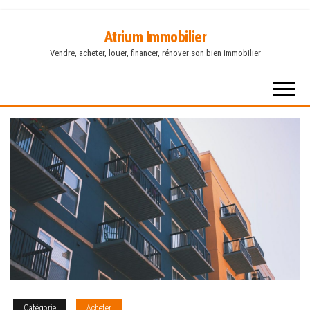
Skip
Atrium Immobilier
to
Vendre, acheter, louer, financer, rénover son bien immobilier
the
content
Catégorie
Acheter